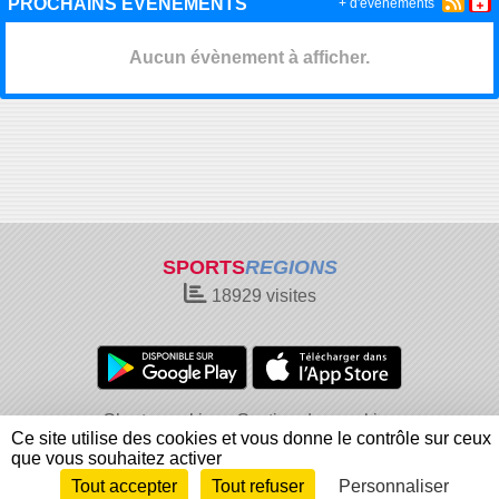
PROCHAINS ÉVÉNEMENTS
+ d'évènements
Aucun évènement à afficher.
SPORTS
REGIONS
18929
visites
Charte cookies
Gestion des cookies
Ce site utilise des cookies et vous donne le contrôle sur ceux
Informations légales
Signaler un contenu inapproprié
que vous souhaitez activer
Tout accepter
Tout refuser
Personnaliser
Envie de participer ?
Connexion